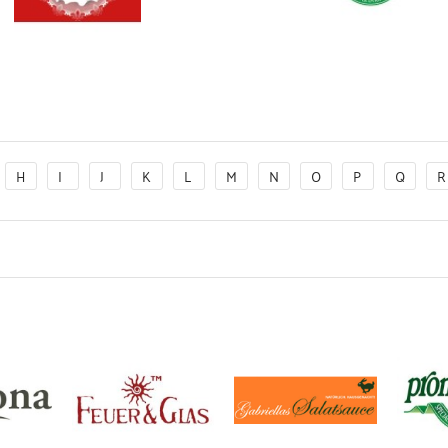
H
I
J
K
L
M
N
O
P
Q
R