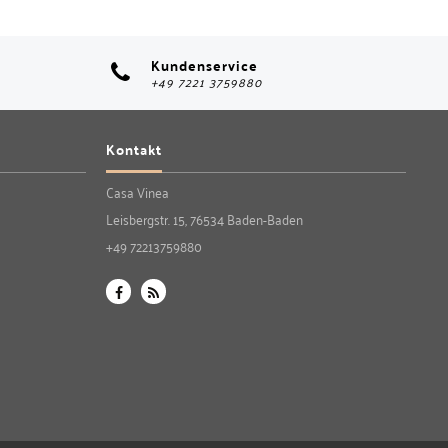
Kundenservice
+49 7221 3759880
Kontakt
Casa Vinea
Leisbergstr. 15, 76534 Baden-Baden
+49 72213759880