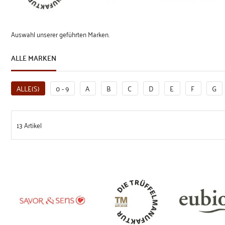
Auswahl unserer geführten Marken.
ALLE MARKEN
ALLE(S)
0 - 9
A
B
C
D
E
F
G
13
Artikel