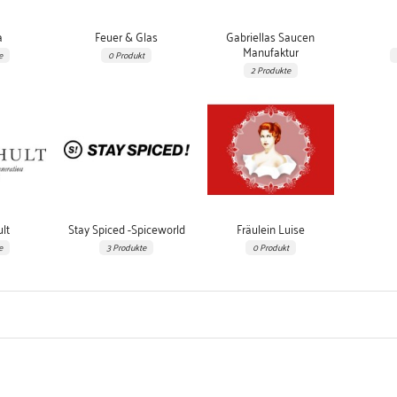
a
Feuer & Glas
Gabriellas Saucen
Manufaktur
e
0 Produkt
2 Produkte
lt
Stay Spiced -Spiceworld
Fräulein Luise
e
3 Produkte
0 Produkt