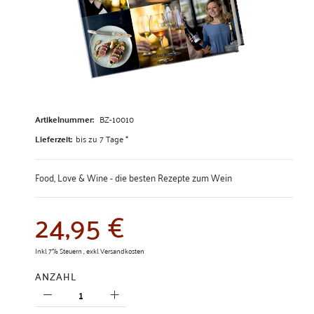
Zum
Anfang
Artikelnummer:
BZ-10010
der
Lieferzeit:
bis zu 7 Tage *
Bildergalerie
springen
Food, Love & Wine - die besten Rezepte zum Wein
24,95 €
Inkl. 7% Steuern
,
exkl.
Versandkosten
ANZAHL