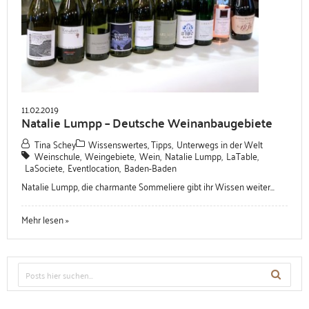
11.02.2019
Natalie Lumpp – Deutsche Weinanbaugebiete
Tina Schey
Wissenswertes, Tipps
,
Unterwegs in der Welt
Weinschule
,
Weingebiete
,
Wein
,
Natalie Lumpp
,
LaTable
,
LaSociete
,
Eventlocation
,
Baden-Baden
Natalie Lumpp, die charmante Sommeliere gibt ihr Wissen weiter...
Mehr lesen »