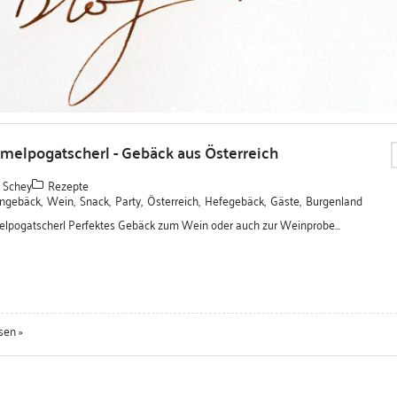
elpogatscherl - Gebäck aus Österreich
 Schey
Rezepte
ngebäck
,
Wein
,
Snack
,
Party
,
Österreich
,
Hefegebäck
,
Gäste
,
Burgenland
pogatscherl Perfektes Gebäck zum Wein oder auch zur Weinprobe...
sen »