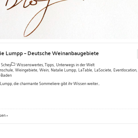
lie Lumpp – Deutsche Weinanbaugebiete
 Schey
Wissenswertes, Tipps
,
Unterwegs in der Welt
nschule
,
Weingebiete
,
Wein
,
Natalie Lumpp
,
LaTable
,
LaSociete
,
Eventlocation
,
-Baden
 Lumpp, die charmante Sommeliere gibt ihr Wissen weiter...
sen »