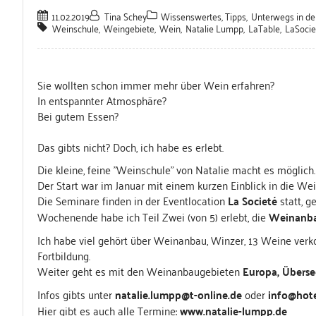
11.02.2019
Tina Schey
Wissenswertes, Tipps
,
Unterwegs in de
Weinschule
,
Weingebiete
,
Wein
,
Natalie Lumpp
,
LaTable
,
LaSocie
Sie wollten schon immer mehr über Wein erfahren?
In entspannter Atmosphäre?
Bei gutem Essen?
Das gibts nicht? Doch, ich habe es erlebt.
Die kleine, feine "Weinschule" von Natalie macht es möglic
Der Start war im Januar mit einem kurzen Einblick in die Wei
Die Seminare finden in der Eventlocation
La Societé
statt, 
Wochenende habe ich Teil Zwei (von 5) erlebt, die
Weinanba
Ich habe viel gehört über Weinanbau, Winzer, 13 Weine verk
Fortbildung.
Weiter geht es mit den Weinanbaugebieten
Europa, Überse
Infos gibts unter
natalie.lumpp@t-online.de
oder
info@hote
Hier gibt es auch alle Termine:
www.natalie-lumpp.de