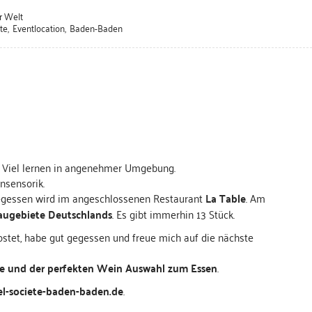
r Welt
te
,
Eventlocation
,
Baden-Baden
h. Viel lernen in angenehmer Umgebung.
nsensorik.
gegessen wird im angeschlossenen Restaurant
La Table
. Am
ugebiete Deutschlands
. Es gibt immerhin 13 Stück.
ostet, habe gut gegessen und freue mich auf die nächste
e und der perfekten Wein Auswahl zum Essen
.
l-societe-baden-baden.de
.