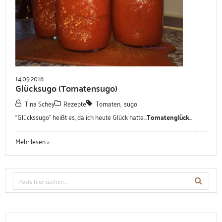
14.09.2018
Glücksugo (Tomatensugo)
Tina Schey
Rezepte
Tomaten
,
sugo
“Glückssugo” heißt es, da ich heute Glück hatte...
Tomatenglück
...
Mehr lesen »